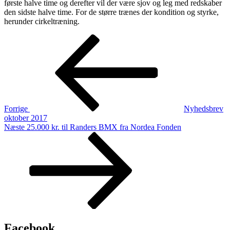
første halve time og derefter vil der være sjov og leg med redskaber
den sidste halve time. For de større trænes der kondition og styrke,
herunder cirkeltræning.
Indlægsnavigation
Forrige
indlæg
Forrige
Nyhedsbrev
oktober 2017
Næste
Næste
25.000 kr. til Randers BMX fra Nordea Fonden
indlæg
Facebook