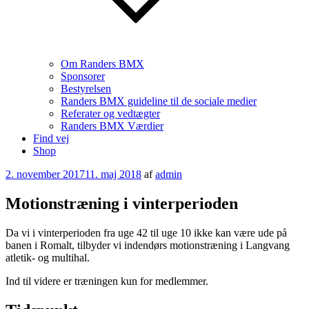
Om Randers BMX
Sponsorer
Bestyrelsen
Randers BMX guideline til de sociale medier
Referater og vedtægter
Randers BMX Værdier
Find vej
Shop
Udgivet
2. november 2017
11. maj 2018
af
admin
den
Motionstræning i vinterperioden
Da vi i vinterperioden fra uge 42 til uge 10 ikke kan være ude på
banen i Romalt, tilbyder vi indendørs motionstræning i Langvang
atletik- og multihal.
Ind til videre er træningen kun for medlemmer.