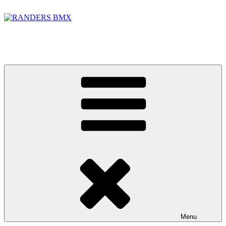
Videre
til
indhold
RANDERS BMX
BMX banen i Randers Foto: Jakob Lerche Fotografi
Menu