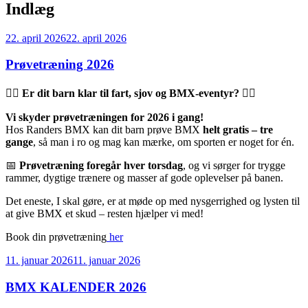
Indlæg
Udgivet
22. april 2026
22. april 2026
den
Prøvetræning 2026
🚴‍♂️
Er dit barn klar til fart, sjov og BMX‑eventyr?
🚴‍♀️
Vi skyder prøvetræningen for 2026 i gang!
Hos Randers BMX kan dit barn prøve BMX
helt gratis – tre
gange
, så man i ro og mag kan mærke, om sporten er noget for én.
📅
Prøvetræning foregår hver torsdag
, og vi sørger for trygge
rammer, dygtige trænere og masser af gode oplevelser på banen.
Det eneste, I skal gøre, er at møde op med nysgerrighed og lysten til
at give BMX et skud – resten hjælper vi med!
Book din prøvetræning
her
Udgivet
11. januar 2026
11. januar 2026
den
BMX KALENDER 2026