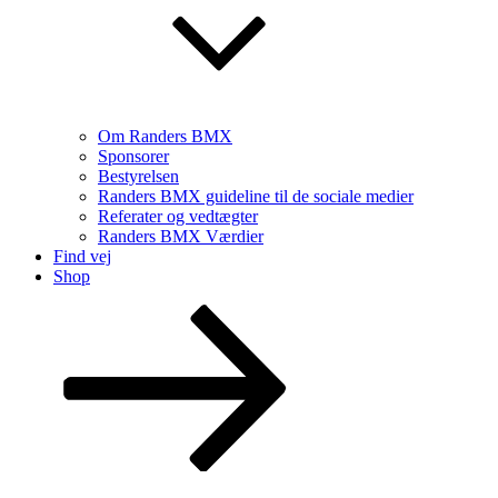
Om Randers BMX
Sponsorer
Bestyrelsen
Randers BMX guideline til de sociale medier
Referater og vedtægter
Randers BMX Værdier
Find vej
Shop
Rul
ned
til
indhold