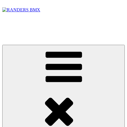
Videre
til
indhold
RANDERS BMX
BMX banen i Randers Foto: Jakob Lerche Fotografi