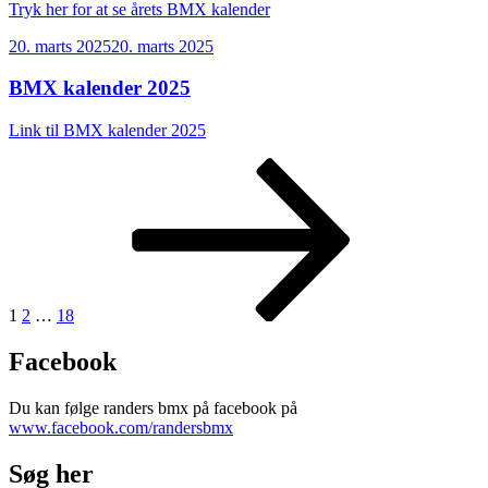
Tryk her for at se årets BMX kalender
Udgivet
20. marts 2025
20. marts 2025
den
BMX kalender 2025
Link til BMX
kalender
2025
Indlægsinddeling
Side
Side
Side
Næste
side
1
2
…
18
Facebook
Du kan følge randers bmx på facebook på
www.facebook.com/randersbmx
Søg her