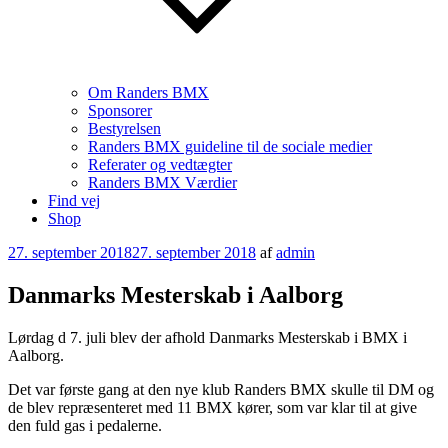
Om Randers BMX
Sponsorer
Bestyrelsen
Randers BMX guideline til de sociale medier
Referater og vedtægter
Randers BMX Værdier
Find vej
Shop
Udgivet
27. september 2018
27. september 2018
af
admin
den
Danmarks Mesterskab i Aalborg
Lørdag d 7. juli blev der afhold Danmarks Mesterskab i BMX i
Aalborg.
Det var første gang at den nye klub Randers BMX skulle til DM og
de blev repræsenteret med 11 BMX kører, som var klar til at give
den fuld gas i pedalerne.