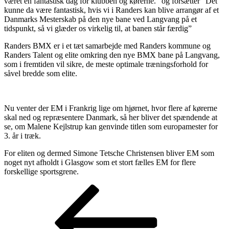
været en fantastisk dag for klubben og kørerne.” og forsætter ”Det
kunne da være fantastisk, hvis vi i Randers kan blive arrangør af et
Danmarks Mesterskab på den nye bane ved Langvang på et
tidspunkt, så vi glæder os virkelig til, at banen står færdig”
Randers BMX er i et tæt samarbejde med Randers kommune og
Randers Talent og elite omkring den nye BMX bane på Langvang,
som i fremtiden vil sikre, de meste optimale træningsforhold for
såvel bredde som elite.
Nu venter der EM i Frankrig lige om hjørnet, hvor flere af kørerne
skal ned og repræsentere Danmark, så her bliver det spændende at
se, om Malene Kejlstrup kan genvinde titlen som europamester for
3. år i træk.
For eliten og dermed Simone Tetsche Christensen bliver EM som
noget nyt afholdt i Glasgow som et stort fælles EM for flere
forskellige sportsgrene.
Indlægsnavigation
Forrige
indlæg