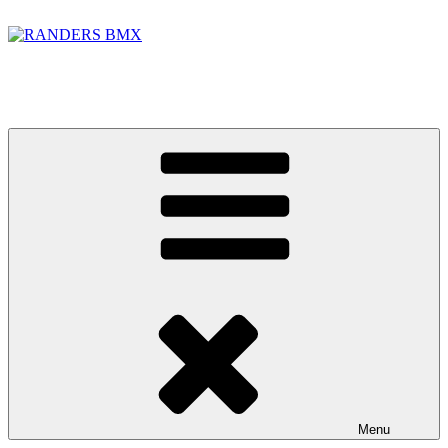
Videre
til
indhold
RANDERS BMX
BMX banen i Randers Foto: Jakob Lerche Fotografi
Menu