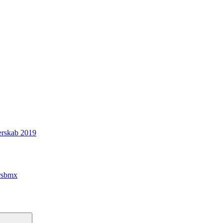
erskab 2019
rsbmx
Søg