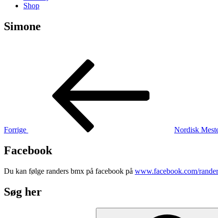
Shop
Simone
Indlægsnavigation
Forrige
indlæg
Forrige
Nordisk Mest
Facebook
Du kan følge randers bmx på facebook på
www.facebook.com/rande
Søg her
Søg