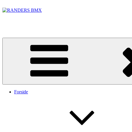
Videre
til
indhold
RANDERS BMX
BMX banen i Randers Foto: Jakob Lerche Fotografi
Forside