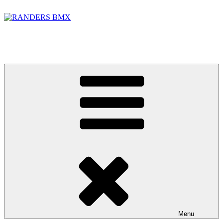
Videre
til
indhold
RANDERS BMX
BMX banen i Randers Foto: Jakob Lerche Fotografi
Menu