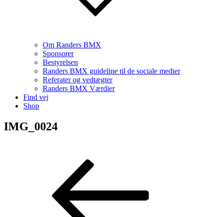
Om Randers BMX
Sponsorer
Bestyrelsen
Randers BMX guideline til de sociale medier
Referater og vedtægter
Randers BMX Værdier
Find vej
Shop
IMG_0024
Indlægsnavigation
Forrige
indlæg