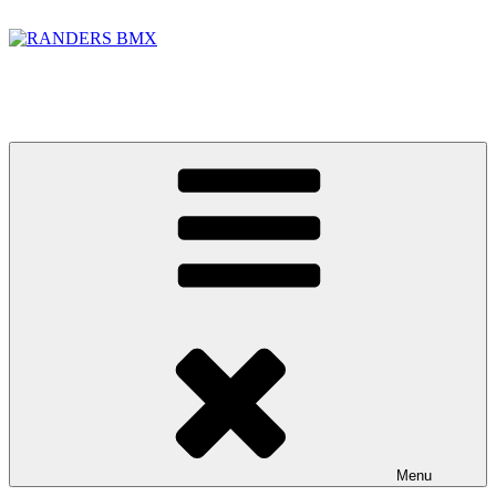
Videre
til
indhold
RANDERS BMX
BMX banen i Randers Foto: Jakob Lerche Fotografi
Menu