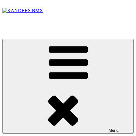
Videre
til
indhold
RANDERS BMX
BMX banen i Randers Foto: Jakob Lerche Fotografi
Menu